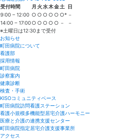
受付時間
月
火
水
木
金
土
日
9:00 – 12:00
○
○
○
○
○
○*
－
14:00 – 17:00
○
○
○
○
○
－
－
※土曜日は12:30まで受付
お知らせ
町田病院について
看護部
採用情報
町田病院
診察案内
健康診断
検査・手術
KISOコミュニティベース
町田病院訪問看護ステーション
看護小規模多機能型居宅介護ハーモニー
医療と介護の連携支援センター
町田病院指定居宅介護支援事業所
アクセス